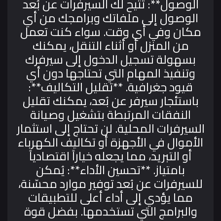
الوصول**: تتيح لك السيرفرات عن بُعد
الوصول إلى ملفاتك وبرامجك من أي
مكان وفي أي وقت. سواء كنت تعمل
من المنزل أو أثناء التنقل، يمكنك
بسهولة تسجيل الدخول إلى سيرفرك
وتنفيذ المهام التي تحتاجها دون أي
قيود جغرافية.
**تقليل التكاليف**:
باستئجار سيرفر عن بُعد، يمكنك تقليل
النفقات المرتبطة بتشغيل وصيانة
السيرفرات المحلية. لن تحتاج إلى استثمار
الأموال في الأجهزة أو تكاليف الكهرباء
أو التبريد، مما يجعله خياراً اقتصادياً
بامتياز.
**تحسين الأداء**: يُمكن
للسيرفرات عن بُعد توفير موارد محسّنة،
مما يؤدي إلى أداء أعلى للتطبيقات
والبرامج التي تستخدمها. بفضل قوة