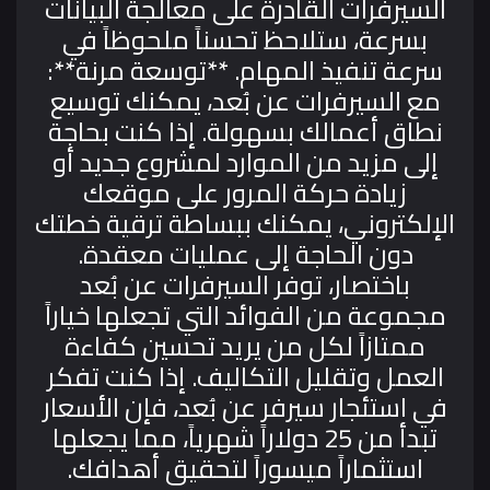
السيرفرات القادرة على معالجة البيانات
بسرعة، ستلاحظ تحسناً ملحوظاً في
سرعة تنفيذ المهام.
**توسعة مرنة**:
مع السيرفرات عن بُعد، يمكنك توسيع
نطاق أعمالك بسهولة. إذا كنت بحاجة
إلى مزيد من الموارد لمشروع جديد أو
زيادة حركة المرور على موقعك
الإلكتروني، يمكنك ببساطة ترقية خطتك
دون الحاجة إلى عمليات معقدة.
باختصار، توفر السيرفرات عن بُعد
مجموعة من الفوائد التي تجعلها خياراً
ممتازاً لكل من يريد تحسين كفاءة
العمل وتقليل التكاليف. إذا كنت تفكر
في استئجار سيرفر عن بُعد، فإن الأسعار
تبدأ من 25 دولاراً شهرياً، مما يجعلها
استثماراً ميسوراً لتحقيق أهدافك.