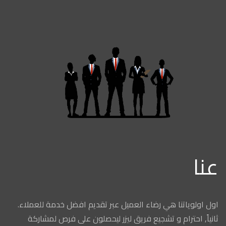
عنا
اول اولوياتنا هي رضاء العميل عبر تقديم افضل خدمة للعملاء.
ثانياً, احترام و تشجيع فريق ليزر ليحصلون على فرص لمشاركة