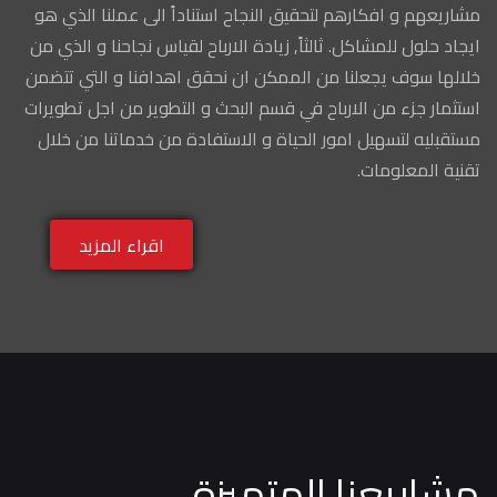
مشاريعهم و افكارهم لتحقيق النجاح استناداً الى عملنا الذي هو
ايجاد حلول للمشاكل. ثالثاً, زيادة الارباح لقياس نجاحنا و الذي من
خلالها سوف يجعلنا من الممكن ان نحقق اهدافنا و التي تتضمن
استثمار جزء من الارباح في قسم البحث و التطوير من اجل تطويرات
مستقبليه لتسهيل امور الحياة و الاستفادة من خدماتنا من خلال
تقنية المعلومات.
اقراء المزيد
مشاريعنا المتميزة.