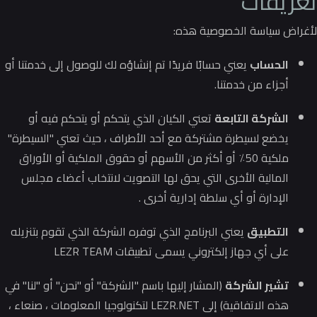
تعريفات
لأغراض سياسة الخصوصية هذه:
الحساب
يعني حسابًا فريدًا تم إنشاؤه لك للوصول إلى خدمتنا أو
أجزاء من خدمتنا.
الشركة التابعة
تعني الكيان الذي يتحكم أو يتحكم فيه أو
يخضع لسيطرة مشتركة مع أحد الأطراف ، حيث تعني "السيطرة"
ملكية 50٪ أو أكثر من الأسهم أو حقوق الملكية أو الأوراق
المالية الأخرى التي يحق لها التصويت لانتخاب أعضاء مجلس
الإدارة أو أي سلطة إدارية أخرى .
التطبيق
يعني البرنامج الذي توفره الشركة الذي تقوم بتنزيله
على أي جهاز إلكتروني يسمى تطبيقات LEZR TEAM
تشير الشركة
(المشار إليها باسم "الشركة" أو "نحن" أو "لنا" في
هذه الاتفاقية) إلى LEZR.NET لتكنولوجيا المعلومات ، صنعاء ،