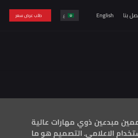
صل بنا
English
ع
طلب عرض سعر
En
ع
مين مبدعين ذوي مهارات عالية
تخدام الاعلامي. التصميم هو ما