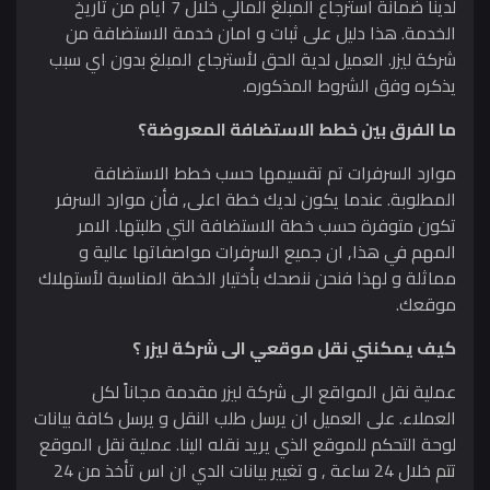
لدينا ضمانة استرجاع المبلغ المالي خلال 7 ايام من تاريخ
الخدمة. هذا دليل على ثبات و امان خدمة الاستضافة من
شركة ليزر. العميل لدية الحق لأسترجاع المبلغ بدون اي سبب
يذكره وفق الشروط المذكوره.
ما الفرق بين خطط الاستضافة المعروضة؟
موارد السرفرات تم تقسيمها حسب خطط الاستضافة
المطلوبة. عندما يكون لديك خطة اعلى, فأن موارد السرفر
تكون متوفرة حسب خطة الاستضافة التي طلبتها. الامر
المهم في هذا, ان جميع السرفرات مواصفاتها عالية و
مماثلة و لهذا فنحن ننصحك بأختيار الخطة المناسبة لأستهلاك
موقعك.
كيف يمكنني نقل موقعي الى شركة ليزر ؟
عملية نقل المواقع الى شركة ليزر مقدمة مجاناً لكل
العملاء. على العميل ان يرسل طلب النقل و يرسل كافة بيانات
لوحة التحكم للموقع الذي يريد نقله الينا. عملية نقل الموقع
تتم خلال 24 ساعة , و تغيير بيانات الدي ان اس تأخذ من 24