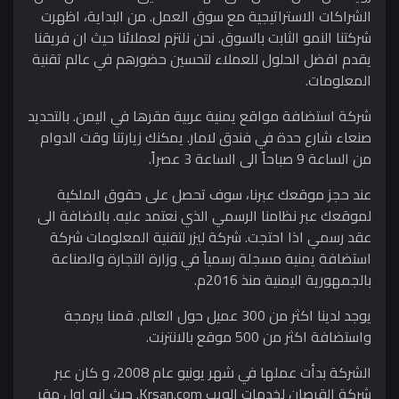
الشراكات الاستراتيجية مع سوق العمل. من البداية، اظهرت
شركتنا النمو الثابت بالسوق. نحن نلتزم لعملائنا حيث ان فريقنا
يقدم افضل الحلول للعملاء لتحسين حضورهم في عالم تقنية
المعلومات.
شركة استضافة مواقع يمنية عربية مقرها في اليمن. بالتحديد
صنعاء شارع حدة في فندق لامار. يمكنك زيارتنا وقت الدوام
من الساعة 9 صباحاً الى الساعة 3 عصراً.
عند حجز موقعك عبرنا، سوف تحصل على حقوق الملكية
لموقعك عبر نظامنا الرسمي الذي نعتمد عليه. بالاضافة الى
عقد رسمي اذا احتجت. شركة ليزر لتقنية المعلومات شركة
استضافة يمنية مسجلة رسمياً في وزارة التجارة والصناعة
بالجمهورية اليمنية منذ 2016م.
يوجد لدينا اكثر من 300 عميل حول العالم. قمنا ببرمجة
واستضافة اكثر من 500 موقع بالانترنت.
الشركة بدأت عملها في شهر يونيو عام 2008، و كان عبر
شركة القرصان لخدمات الويب Krsan.com. حيث انه اول مقر